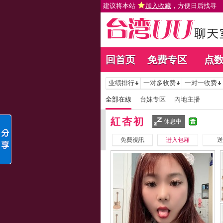
建议将本站
加入收藏
，方便日后找寻
回首页
免费专区
点
业绩排行
一对多收费
一对一收费
全部在線
台妹专区
內地主播
紅杏初
休息中
免費視訊
进入包厢
送