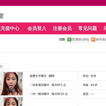
数充值中心
会员登入
注册会员
常见问题
指数
普通级(清纯)
辅导级(
礼
免费文字聊天 :
關閉
性别 : 女性
一对多视讯聊天 :
每分钟 5 点
年龄 : 44 岁
一对一视讯聊天 :
每分钟 20 点
血型 : ----