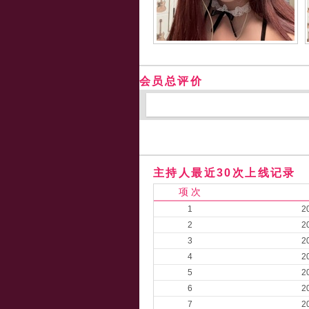
会员总评价
主持人最近30次上线记录
项 次
1
2
2
2
3
2
4
2
5
2
6
2
7
2