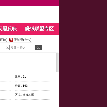
问题反映
赚钱联盟专区
暧昧)
限制级(火辣)
体重 : 51
身高 : 163
区域 : 港澳地區