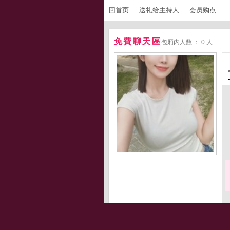
回首页
送礼给主持人
会员购点
免費聊天區
包厢内人数 ： 0 人