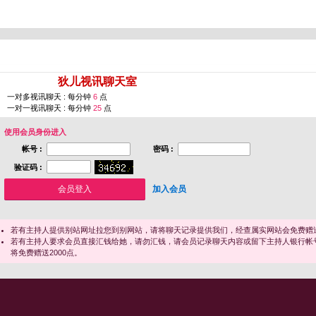
您即将进入 [
狄儿视讯聊天室
]
一对多视讯聊天 : 每分钟
6
点
一对一视讯聊天 : 每分钟
25
点
使用会员身份进入
帐号 :
密码 :
验证码 :
加入会员
若有主持人提供别站网址拉您到别网站，请将聊天记录提供我们，经查属实网站会免费赠送
若有主持人要求会员直接汇钱给她，请勿汇钱，请会员记录聊天内容或留下主持人银行帐
将免费赠送2000点。