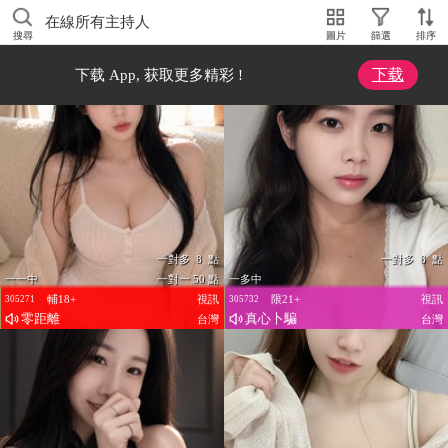
在線所有主持人
搜尋
圖片
篩選
排序
下载
下载 App, 获取更多精彩 !
一對多 8 點
一對多 8 點
一一中
一對一 50 點
一多中
輔18+
視訊
限21+
視訊
305271
305732
零距離
真心卜騙
台灣
台灣