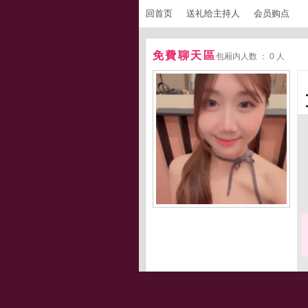
回首页
送礼给主持人
会员购点
免費聊天區
包厢内人数 ： 0 人