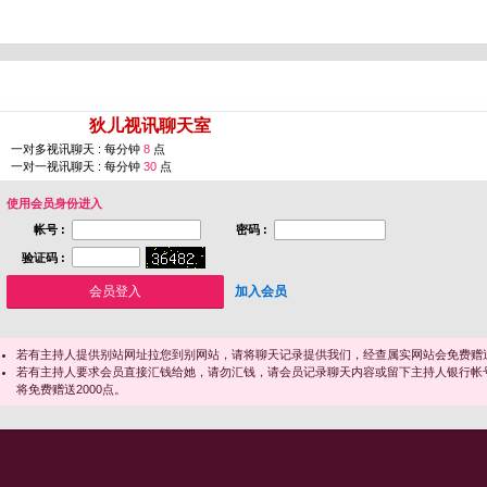
您即将进入 [
狄儿视讯聊天室
]
一对多视讯聊天 : 每分钟
8
点
一对一视讯聊天 : 每分钟
30
点
使用会员身份进入
帐号 :
密码 :
验证码 :
加入会员
若有主持人提供别站网址拉您到别网站，请将聊天记录提供我们，经查属实网站会免费赠送
若有主持人要求会员直接汇钱给她，请勿汇钱，请会员记录聊天内容或留下主持人银行帐
将免费赠送2000点。