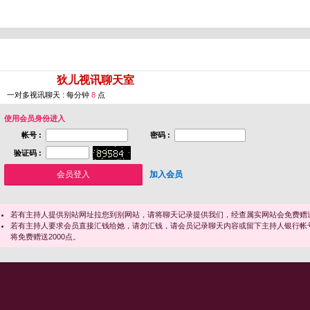
您即将进入 [
狄儿视讯聊天室
]
一对多视讯聊天 : 每分钟
8
点
使用会员身份进入
帐号 :
密码 :
验证码 :
加入会员
若有主持人提供别站网址拉您到别网站，请将聊天记录提供我们，经查属实网站会免费赠送
若有主持人要求会员直接汇钱给她，请勿汇钱，请会员记录聊天内容或留下主持人银行帐
将免费赠送2000点。