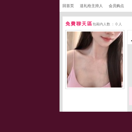
回首页
送礼给主持人
会员购点
免費聊天區
包厢内人数 ： 0 人