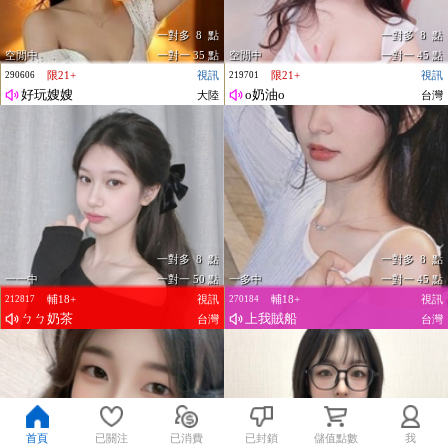
一對多 8 點
一對多 8 點
空閒中
一對一 35 點
空閒中
一對一 45 點
限21+
視訊
限21+
視訊
290606
219701
好玩嫂嫂
o奶油o
大陸
台灣
一對多 8 點
一對多 8 點
一一中
一對一 50 點
一多中
一對一 45 點
輔18+
視訊
輔18+
視訊
212817
270184
ㄅㄅ奶茶
上我賊船
台灣
台灣
首頁
已關注
已消費
已封鎖
儲值點數
我