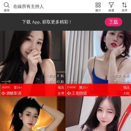
在線所有主持人
搜尋
圖片
篩選
排序
下载
下载 App, 获取更多精彩 !
一對多 8 點
一對多 8 點
一一中
一對一 45 點
一一中
一對一 45 點
普16+
視訊
限21+
視訊
260995
194896
酒釀梨渦
王老師珺
台灣
大陸