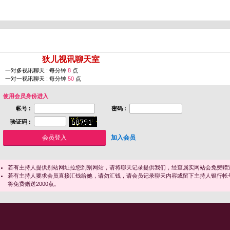
您即将进入 [
狄儿视讯聊天室
]
一对多视讯聊天 : 每分钟
8
点
一对一视讯聊天 : 每分钟
50
点
使用会员身份进入
帐号 :
密码 :
验证码 :
加入会员
若有主持人提供别站网址拉您到别网站，请将聊天记录提供我们，经查属实网站会免费赠送
若有主持人要求会员直接汇钱给她，请勿汇钱，请会员记录聊天内容或留下主持人银行帐
将免费赠送2000点。