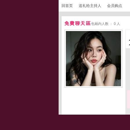
回首页
送礼给主持人
会员购点
免費聊天區
包厢内人数 ： 0 人