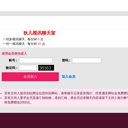
您即将进入 [
狄儿视讯聊天室
]
一对多视讯聊天 : 每分钟
8
点
一对一视讯聊天 : 每分钟
45
点
使用会员身份进入
帐号 :
密码 :
验证码 :
加入会员
若有主持人提供别站网址拉您到别网站，请将聊天记录提供我们，经查属实网站会免费赠送
若有主持人要求会员直接汇钱给她，请勿汇钱，请会员记录聊天内容或留下主持人银行帐
将免费赠送2000点。