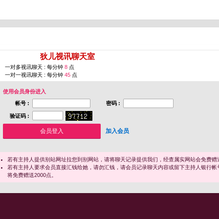
您即将进入 [
狄儿视讯聊天室
]
一对多视讯聊天 : 每分钟
8
点
一对一视讯聊天 : 每分钟
45
点
使用会员身份进入
帐号 :
密码 :
验证码 :
加入会员
若有主持人提供别站网址拉您到别网站，请将聊天记录提供我们，经查属实网站会免费赠送
若有主持人要求会员直接汇钱给她，请勿汇钱，请会员记录聊天内容或留下主持人银行帐
将免费赠送2000点。