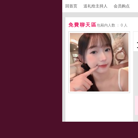
回首页
送礼给主持人
会员购点
免費聊天區
包厢内人数 ： 0 人